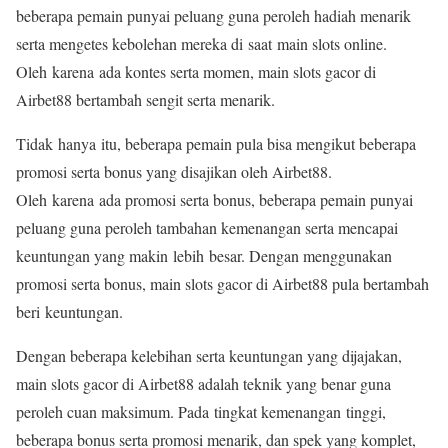
beberapa pemain punyai peluang guna peroleh hadiah menarik
serta mengetes kebolehan mereka di saat main slots online.
Oleh karena ada kontes serta momen, main slots gacor di
Airbet88 bertambah sengit serta menarik.
Tidak hanya itu, beberapa pemain pula bisa mengikut beberapa
promosi serta bonus yang disajikan oleh Airbet88.
Oleh karena ada promosi serta bonus, beberapa pemain punyai
peluang guna peroleh tambahan kemenangan serta mencapai
keuntungan yang makin lebih besar. Dengan menggunakan
promosi serta bonus, main slots gacor di Airbet88 pula bertambah
beri keuntungan.
Dengan beberapa kelebihan serta keuntungan yang dijajakan,
main slots gacor di Airbet88 adalah teknik yang benar guna
peroleh cuan maksimum. Pada tingkat kemenangan tinggi,
beberapa bonus serta promosi menarik, dan spek yang komplet,