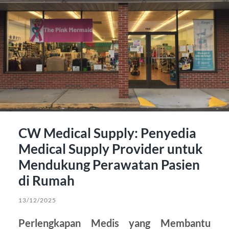
CW Medical Supply: Penyedia
Medical Supply Provider untuk
Mendukung Perawatan Pasien
di Rumah
13/12/2025
Perlengkapan Medis yang Membantu