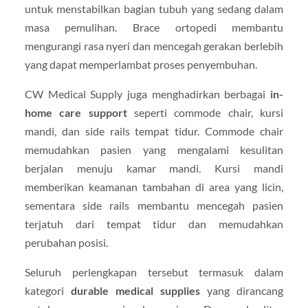
untuk menstabilkan bagian tubuh yang sedang dalam
masa pemulihan. Brace ortopedi membantu
mengurangi rasa nyeri dan mencegah gerakan berlebih
yang dapat memperlambat proses penyembuhan.
CW Medical Supply juga menghadirkan berbagai
in-
home care support
seperti commode chair, kursi
mandi, dan side rails tempat tidur. Commode chair
memudahkan pasien yang mengalami kesulitan
berjalan menuju kamar mandi. Kursi mandi
memberikan keamanan tambahan di area yang licin,
sementara side rails membantu mencegah pasien
terjatuh dari tempat tidur dan memudahkan
perubahan posisi.
Seluruh perlengkapan tersebut termasuk dalam
kategori
durable medical supplies
yang dirancang