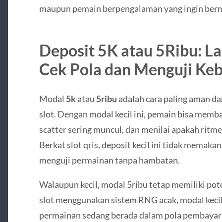
maupun pemain berpengalaman yang ingin bermai
Deposit 5K atau 5Ribu: 
Cek Pola dan Menguji Ke
Modal
5k
atau
5ribu
adalah cara paling aman d
slot. Dengan modal kecil ini, pemain bisa mem
scatter sering muncul, dan menilai apakah ritme
Berkat slot qris, deposit kecil ini tidak memak
menguji permainan tanpa hambatan.
Walaupun kecil, modal 5ribu tetap memiliki po
slot menggunakan sistem RNG acak, modal kecil t
permainan sedang berada dalam pola pembayara