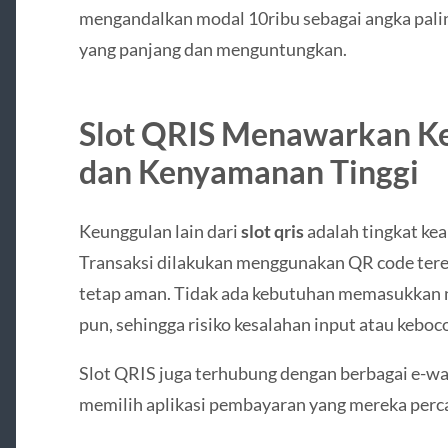
mengandalkan modal 10ribu sebagai angka pali
yang panjang dan menguntungkan.
Slot QRIS Menawarkan K
dan Kenyamanan Tinggi
Keunggulan lain dari
slot qris
adalah tingkat ke
Transaksi dilakukan menggunakan QR code tere
tetap aman. Tidak ada kebutuhan memasukkan n
pun, sehingga risiko kesalahan input atau keboc
Slot QRIS juga terhubung dengan berbagai e-wa
memilih aplikasi pembayaran yang mereka perca