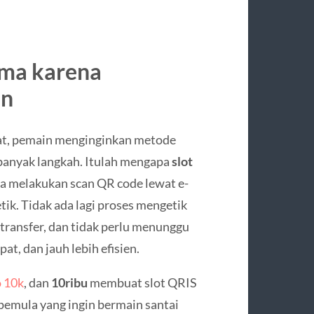
ama karena
an
sat, pemain menginginkan metode
 banyak langkah. Itulah mengapa
slot
ya melakukan scan QR code lewat e-
ik. Tidak ada lagi proses mengetik
 transfer, dan tidak perlu menunggu
t, dan jauh lebih efisien.
o 10k
, dan
10ribu
membuat slot QRIS
pemula yang ingin bermain santai