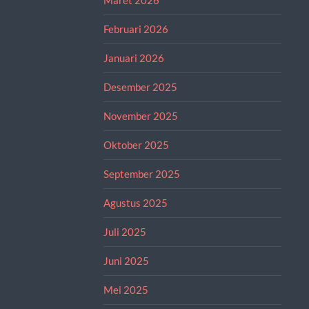
Februari 2026
Januari 2026
Desember 2025
November 2025
Oktober 2025
September 2025
Agustus 2025
Juli 2025
Juni 2025
Mei 2025