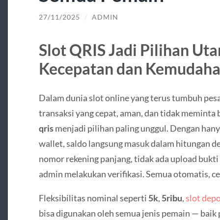
27/11/2025
/
ADMIN
Slot QRIS Jadi Pilihan Ut
Kecepatan dan Kemudah
Dalam dunia slot online yang terus tumbuh pe
transaksi yang cepat, aman, dan tidak meminta
qris
menjadi pilihan paling unggul. Dengan han
wallet, saldo langsung masuk dalam hitungan det
nomor rekening panjang, tidak ada upload bukti
admin melakukan verifikasi. Semua otomatis, cepa
Fleksibilitas nominal seperti
5k
,
5ribu
,
slot dep
bisa digunakan oleh semua jenis pemain — baik 