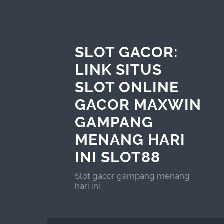
SLOT GACOR:
LINK SITUS
SLOT ONLINE
GACOR MAXWIN
GAMPANG
MENANG HARI
INI SLOT88
Slot gacor gampang menang
hari ini