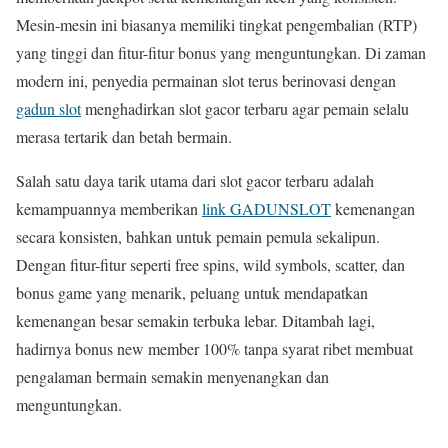
Mesin-mesin ini biasanya memiliki tingkat pengembalian (RTP)
yang tinggi dan fitur-fitur bonus yang menguntungkan. Di zaman
modern ini, penyedia permainan slot terus berinovasi dengan
gadun slot
menghadirkan slot gacor terbaru agar pemain selalu
merasa tertarik dan betah bermain.
Salah satu daya tarik utama dari slot gacor terbaru adalah
kemampuannya memberikan
link GADUNSLOT
kemenangan
secara konsisten, bahkan untuk pemain pemula sekalipun.
Dengan fitur-fitur seperti free spins, wild symbols, scatter, dan
bonus game yang menarik, peluang untuk mendapatkan
kemenangan besar semakin terbuka lebar. Ditambah lagi,
hadirnya bonus new member 100% tanpa syarat ribet membuat
pengalaman bermain semakin menyenangkan dan
menguntungkan.