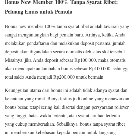
Bonus New Member 100% Tanpa Syarat Ribet:
Peluang Emas untuk Pemula
Bonus new member 100% tanpa syarat ribet adalah tawaran yang
sangat menguntungkan bagi pemain baru. Artinya, ketika Anda
melakukan pendaftaran dan melakukan deposit pertama, jumlah
deposit akan digandakan secara otomatis oleh situs slot tersebut.
Misalnya, jika Anda deposit sebesar Rp100.000, maka otomatis
akan mendapatkan tambahan bonus sebesar Rp100.000, sehingga
total saldo Anda menjadi Rp200.000 untuk bermain.
Keunggulan utama dari bonus ini adalah tidak adanya syarat dan
ketentuan yang rumit. Banyak situs judi online yang menawarkan
bonus besar, tetapi sering kali disertai dengan persyaratan rollover
yang tinggi, batas waktu tertentu, atau syarat taruhan tertentu
yang cukup memberatkan. Sebaliknya, bonus tanpa syarat ribet
ini memberikan kebebasan kepada pemain untuk langsung