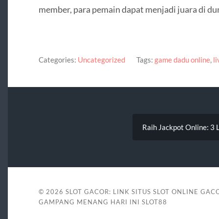
member, para pemain dapat menjadi juara di duni
Categories:
Uncategorized
Tags:
game dadu online
,
l
Raih Jackpot Online: 3
© 2026
SLOT GACOR: LINK SITUS SLOT ONLINE GA
GAMPANG MENANG HARI INI SLOT88