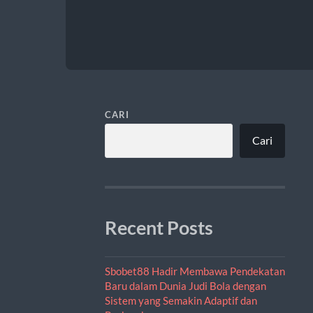
CARI
Cari
Recent Posts
Sbobet88 Hadir Membawa Pendekatan
Baru dalam Dunia Judi Bola dengan
Sistem yang Semakin Adaptif dan