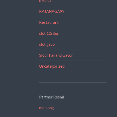
medical
RAJANAGA99
Restaurant
slot 10ribu
slot gacor
Slot Thailand Gacor
Uncategorized
Partner Resmi
mahjong