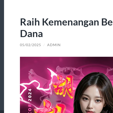
Raih Kemenangan Bes
Dana
05/02/2025
/
ADMIN