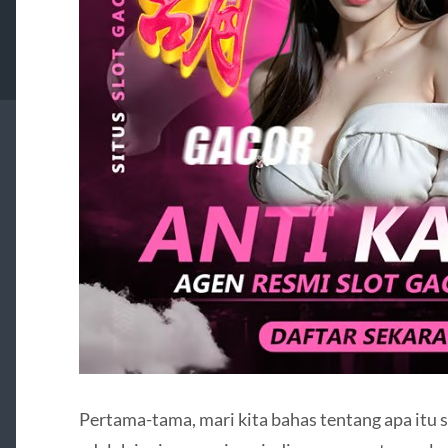
Pertama-tama, mari kita bahas tentang apa itu 