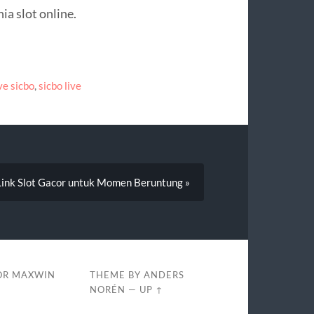
a slot online.
ive sicbo
,
sicbo live
 Link Slot Gacor untuk Momen Beruntung »
COR MAXWIN
THEME BY
ANDERS
NORÉN
—
UP ↑