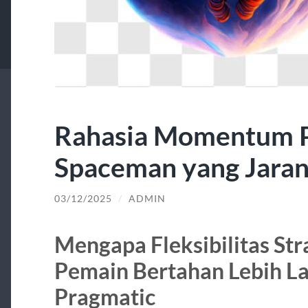
Rahasia Momentum 
Spaceman yang Jaran
03/12/2025
/
ADMIN
Mengapa Fleksibilitas St
Pemain Bertahan Lebih L
Pragmatic