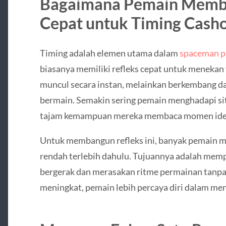
Bagaimana Pemain Memb
Cepat untuk Timing Cash
Timing adalah elemen utama dalam
spaceman p
biasanya memiliki refleks cepat untuk menekan 
muncul secara instan, melainkan berkembang d
bermain. Semakin sering pemain menghadapi sit
tajam kemampuan mereka membaca momen ideal
Untuk membangun refleks ini, banyak pemain me
rendah terlebih dahulu. Tujuannya adalah memp
bergerak dan merasakan ritme permainan tanpa 
meningkat, pemain lebih percaya diri dalam me