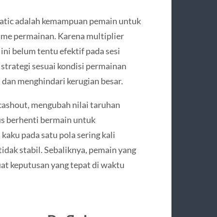
matic adalah kemampuan pemain untuk
tme permainan. Karena multiplier
 ini belum tentu efektif pada sesi
trategi sesuai kondisi permainan
 dan menghindari kerugian besar.
 cashout, mengubah nilai taruhan
us berhenti bermain untuk
aku pada satu pola sering kali
tidak stabil. Sebaliknya, pemain yang
at keputusan yang tepat di waktu