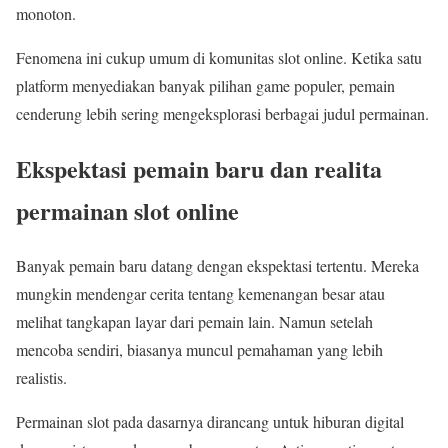
monoton.
Fenomena ini cukup umum di komunitas slot online. Ketika satu
platform menyediakan banyak pilihan game populer, pemain
cenderung lebih sering mengeksplorasi berbagai judul permainan.
Ekspektasi pemain baru dan realita
permainan slot online
Banyak pemain baru datang dengan ekspektasi tertentu. Mereka
mungkin mendengar cerita tentang kemenangan besar atau
melihat tangkapan layar dari pemain lain. Namun setelah
mencoba sendiri, biasanya muncul pemahaman yang lebih
realistis.
Permainan slot pada dasarnya dirancang untuk hiburan digital