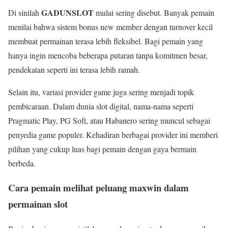
GADUNSLOT
Di sinilah
mulai sering disebut. Banyak pemain
menilai bahwa sistem bonus new member dengan turnover kecil
membuat permainan terasa lebih fleksibel. Bagi pemain yang
hanya ingin mencoba beberapa putaran tanpa komitmen besar,
pendekatan seperti ini terasa lebih ramah.
Selain itu, variasi provider game juga sering menjadi topik
pembicaraan. Dalam dunia slot digital, nama-nama seperti
Pragmatic Play, PG Soft, atau Habanero sering muncul sebagai
penyedia game populer. Kehadiran berbagai provider ini memberi
pilihan yang cukup luas bagi pemain dengan gaya bermain
berbeda.
Cara pemain melihat peluang maxwin dalam
permainan slot