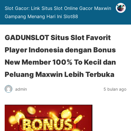
Slot Gacor: Link Situs Slot Online Gacor Maxwin
Gampang Menang Hari Ini Slot88
GADUNSLOT Situs Slot Favorit
Player Indonesia dengan Bonus
New Member 100% To Kecil dan
Peluang Maxwin Lebih Terbuka
admin
5 bulan ago