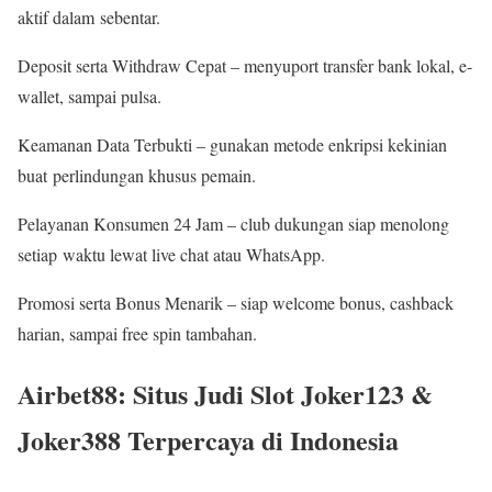
aktif dalam sebentar.
Deposit serta Withdraw Cepat – menyuport transfer bank lokal, e-
wallet, sampai pulsa.
Keamanan Data Terbukti – gunakan metode enkripsi kekinian
buat perlindungan khusus pemain.
Pelayanan Konsumen 24 Jam – club dukungan siap menolong
setiap waktu lewat live chat atau WhatsApp.
Promosi serta Bonus Menarik – siap welcome bonus, cashback
harian, sampai free spin tambahan.
Airbet88: Situs Judi Slot Joker123 &
Joker388 Terpercaya di Indonesia