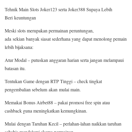
Tehnik Main Slots Joker123 serta Joker388 Supaya Lebih
Beri keuntungan
Meski slots merupakan permainan peruntungan,
ada sekian banyak siasat sederhana yang dapat menolong pemain
lebih bijaksana:
Atur Modal – putuskan anggaran harian serta jangan melampaui
batasan itu.
Tentukan Game dengan RTP Tinggi – check tingkat
pengembalian sebelum akan mulai main.
Memakai Bonus Airbet88 – pakai promosi free spin atau
cashback guna meningkatkan kemungkinan.
Mulai dengan Taruhan Kecil – perlahan-lahan naikkan taruhan
sehabis mendalami skema permainan.