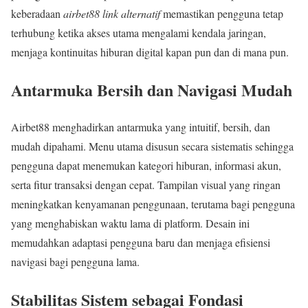
keberadaan
airbet88 link alternatif
memastikan pengguna tetap
terhubung ketika akses utama mengalami kendala jaringan,
menjaga kontinuitas hiburan digital kapan pun dan di mana pun.
Antarmuka Bersih dan Navigasi Mudah
Airbet88 menghadirkan antarmuka yang intuitif, bersih, dan
mudah dipahami. Menu utama disusun secara sistematis sehingga
pengguna dapat menemukan kategori hiburan, informasi akun,
serta fitur transaksi dengan cepat. Tampilan visual yang ringan
meningkatkan kenyamanan penggunaan, terutama bagi pengguna
yang menghabiskan waktu lama di platform. Desain ini
memudahkan adaptasi pengguna baru dan menjaga efisiensi
navigasi bagi pengguna lama.
Stabilitas Sistem sebagai Fondasi