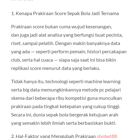
1. Kenapa Prakiraan Score Sepak Bola Jadi Ternama
Prakiraan score bukan cuma wujud kesenangan,
dan juga jadi alat analisa yang berfungsi buat pecinta,
riset, sampai pelatih. Dengan makin banyaknya data
yang ada — seperti perform pemain, histori percakapan
club, serta hal cuaca — siapa saja saat ini bisa bikin
replikasi score menurut data yang berlaku.
Tidak hanya itu, technologi seperti machine learning
serta big data memungkinkannya metode pc pelajari
skema dari beberapa ribu kompetisi guna munculkan
prakiraan pada tingkat ketepatan yang cukup tinggi.
Secara ini, dunia sepak bola bergerak ketujuan arah
yang semakin lebih ilmiah serta berbasiskan bukti.
2. Hal-Faktor yang Mengubah Prakiraan
sbobet88