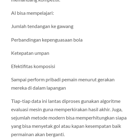
AI bisa mempelajari:
Jumlah tendangan ke gawang
Perbandingan kepenguasaan bola
Ketepatan umpan
Efektifitas komposisi
Sampai perform pribadi pemain menurut gerakan
mereka di dalam lapangan
Tiap-tiap data ini lantas diproses gunakan algoritme
evaluasi mesin guna memperkirakan hasil akhir. Juga,
sejumlah metode modern bisa memperhitungkan siapa
yang bisa menyetak gol atau kapan kesempatan baik
permainan akan berganti.