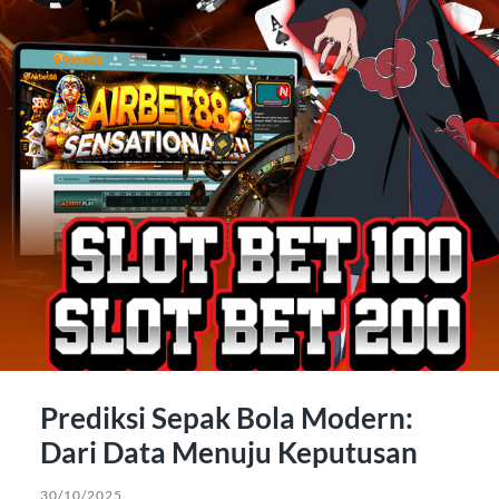
Prediksi Sepak Bola Modern:
Dari Data Menuju Keputusan
30/10/2025