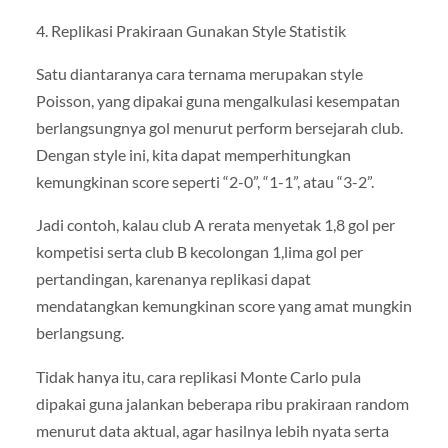
4. Replikasi Prakiraan Gunakan Style Statistik
Satu diantaranya cara ternama merupakan style
Poisson, yang dipakai guna mengalkulasi kesempatan
berlangsungnya gol menurut perform bersejarah club.
Dengan style ini, kita dapat memperhitungkan
kemungkinan score seperti “2-0”, “1-1”, atau “3-2”.
Jadi contoh, kalau club A rerata menyetak 1,8 gol per
kompetisi serta club B kecolongan 1,lima gol per
pertandingan, karenanya replikasi dapat
mendatangkan kemungkinan score yang amat mungkin
berlangsung.
Tidak hanya itu, cara replikasi Monte Carlo pula
dipakai guna jalankan beberapa ribu prakiraan random
menurut data aktual, agar hasilnya lebih nyata serta