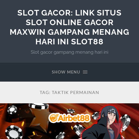
SLOT GACOR: LINK SITUS
SLOT ONLINE GACOR
MAXWIN GAMPANG MENANG
HARI INI SLOT88
Slot gacor gampang menang hari ini
SHOW MENU
TAG:
TAKTIK PERMAINAN