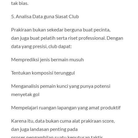
tak bias.
5. Analisa Data guna Siasat Club
Prakiraan bukan sekedar berguna buat pecinta,
dan juga buat pelatih serta riset professional. Dengan
data yang presisi, club dapat:
Memprediksi jenis bermain musuh
Tentukan komposisi terunggul
Menganalisis pemain kunci yang punya potensi
menyetak gol
Mempelajari ruangan lapangan yang amat produktif
Karena itu, data bukan cuma alat prakiraan score,
dan juga landasan penting pada
proses pengambilan suatu keputusan taktis.