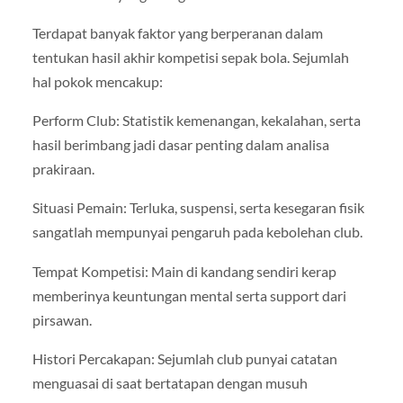
Terdapat banyak faktor yang berperanan dalam
tentukan hasil akhir kompetisi sepak bola. Sejumlah
hal pokok mencakup:
Perform Club: Statistik kemenangan, kekalahan, serta
hasil berimbang jadi dasar penting dalam analisa
prakiraan.
Situasi Pemain: Terluka, suspensi, serta kesegaran fisik
sangatlah mempunyai pengaruh pada kebolehan club.
Tempat Kompetisi: Main di kandang sendiri kerap
memberinya keuntungan mental serta support dari
pirsawan.
Histori Percakapan: Sejumlah club punyai catatan
menguasai di saat bertatapan dengan musuh