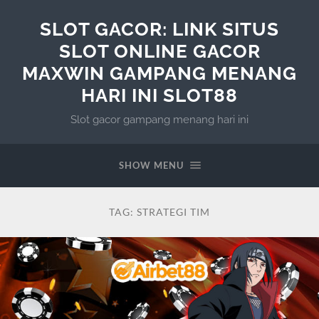
SLOT GACOR: LINK SITUS
SLOT ONLINE GACOR
MAXWIN GAMPANG MENANG
HARI INI SLOT88
Slot gacor gampang menang hari ini
SHOW MENU
TAG:
STRATEGI TIM