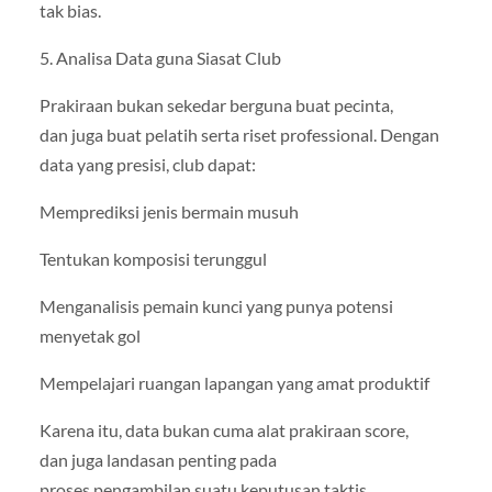
tak bias.
5. Analisa Data guna Siasat Club
Prakiraan bukan sekedar berguna buat pecinta,
dan juga buat pelatih serta riset professional. Dengan
data yang presisi, club dapat:
Memprediksi jenis bermain musuh
Tentukan komposisi terunggul
Menganalisis pemain kunci yang punya potensi
menyetak gol
Mempelajari ruangan lapangan yang amat produktif
Karena itu, data bukan cuma alat prakiraan score,
dan juga landasan penting pada
proses pengambilan suatu keputusan taktis.