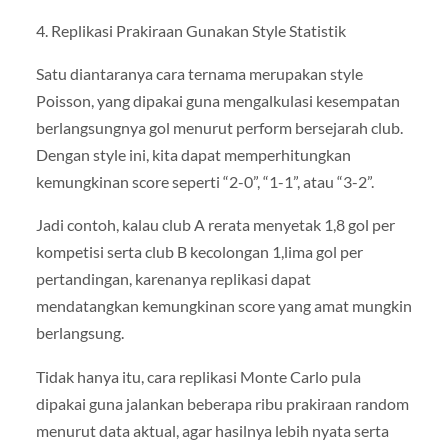
4. Replikasi Prakiraan Gunakan Style Statistik
Satu diantaranya cara ternama merupakan style
Poisson, yang dipakai guna mengalkulasi kesempatan
berlangsungnya gol menurut perform bersejarah club.
Dengan style ini, kita dapat memperhitungkan
kemungkinan score seperti “2-0”, “1-1”, atau “3-2”.
Jadi contoh, kalau club A rerata menyetak 1,8 gol per
kompetisi serta club B kecolongan 1,lima gol per
pertandingan, karenanya replikasi dapat
mendatangkan kemungkinan score yang amat mungkin
berlangsung.
Tidak hanya itu, cara replikasi Monte Carlo pula
dipakai guna jalankan beberapa ribu prakiraan random
menurut data aktual, agar hasilnya lebih nyata serta