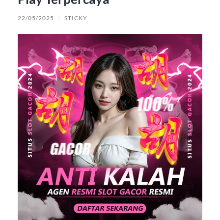
22/05/2025
/
STICKY