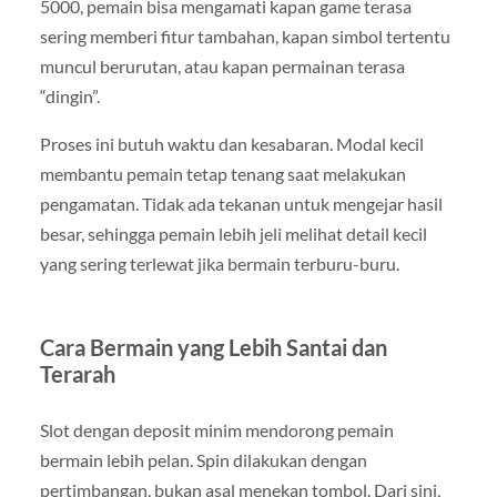
5000, pemain bisa mengamati kapan game terasa
sering memberi fitur tambahan, kapan simbol tertentu
muncul berurutan, atau kapan permainan terasa
“dingin”.
Proses ini butuh waktu dan kesabaran. Modal kecil
membantu pemain tetap tenang saat melakukan
pengamatan. Tidak ada tekanan untuk mengejar hasil
besar, sehingga pemain lebih jeli melihat detail kecil
yang sering terlewat jika bermain terburu-buru.
Cara Bermain yang Lebih Santai dan
Terarah
Slot dengan deposit minim mendorong pemain
bermain lebih pelan. Spin dilakukan dengan
pertimbangan, bukan asal menekan tombol. Dari sini,