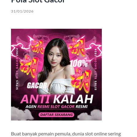
31/01/2026
Buat banyak pemain pemula, dunia slot online sering