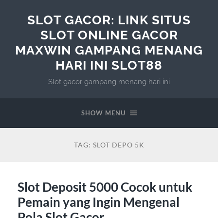
SLOT GACOR: LINK SITUS
SLOT ONLINE GACOR
MAXWIN GAMPANG MENANG
HARI INI SLOT88
Slot gacor gampang menang hari ini
SHOW MENU
TAG:
SLOT DEPO 5K
Slot Deposit 5000 Cocok untuk
Pemain yang Ingin Mengenal
Pola Slot Gacor