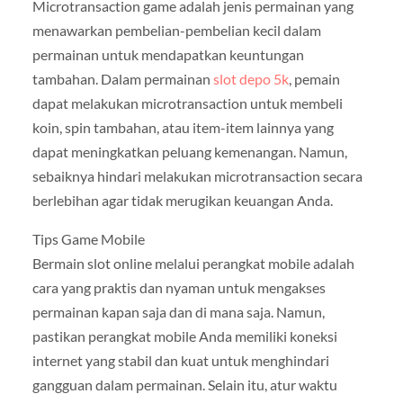
Microtransaction game adalah jenis permainan yang
menawarkan pembelian-pembelian kecil dalam
permainan untuk mendapatkan keuntungan
tambahan. Dalam permainan
slot depo 5k
, pemain
dapat melakukan microtransaction untuk membeli
koin, spin tambahan, atau item-item lainnya yang
dapat meningkatkan peluang kemenangan. Namun,
sebaiknya hindari melakukan microtransaction secara
berlebihan agar tidak merugikan keuangan Anda.
Tips Game Mobile
Bermain slot online melalui perangkat mobile adalah
cara yang praktis dan nyaman untuk mengakses
permainan kapan saja dan di mana saja. Namun,
pastikan perangkat mobile Anda memiliki koneksi
internet yang stabil dan kuat untuk menghindari
gangguan dalam permainan. Selain itu, atur waktu