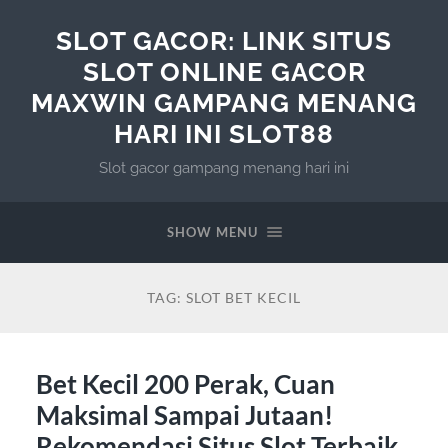
SLOT GACOR: LINK SITUS
SLOT ONLINE GACOR
MAXWIN GAMPANG MENANG
HARI INI SLOT88
Slot gacor gampang menang hari ini
SHOW MENU
TAG:
SLOT BET KECIL
Bet Kecil 200 Perak, Cuan
Maksimal Sampai Jutaan!
Rekomendasi Situs Slot Terbaik