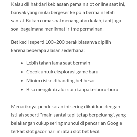
Kalau dilihat dari kebiasaan pemain slot online saat ini,
banyak yang mulai bergeser ke pola bermain lebih
santai. Bukan cuma soal menang atau kalah, tapi juga
soal bagaimana menikmati ritme permainan.
Bet kecil seperti 100–200 perak biasanya dipilih
karena beberapa alasan sederhana:
Lebih tahan lama saat bermain
Cocok untuk eksplorasi game baru
Minim risiko dibanding bet besar
Bisa mengikuti alur spin tanpa terburu-buru
Menariknya, pendekatan ini sering dikaitkan dengan
istilah seperti “main santai tapi tetap berpeluang”, yang
belakangan cukup sering muncul di pencarian Google
terkait slot gacor hari ini atau slot bet kecil.