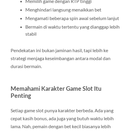
Memilih game dengan RTP tinggi
Menghindari langsung menaikkan bet
Mengamati beberapa spin awal sebelum lanjut
Bermain di waktu tertentu yang dianggap lebih
stabil
Pendekatan ini bukan jaminan hasil, tapi lebih ke
strategi menjaga keseimbangan antara modal dan
durasi bermain.
Memahami Karakter Game Slot Itu
Penting
Setiap game slot punya karakter berbeda. Ada yang
cepat kasih bonus, ada juga yang butuh waktu lebih
lama. Nah, pemain dengan bet kecil biasanya lebih