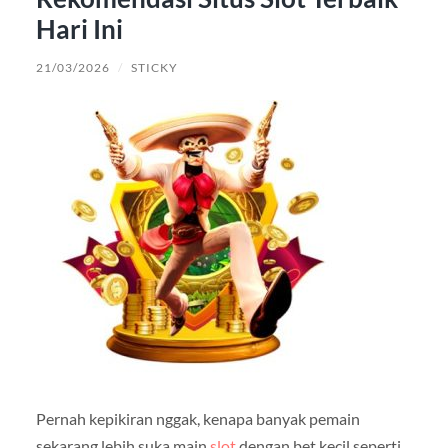
Hari Ini
21/03/2026
/
STICKY
Pernah kepikiran nggak, kenapa banyak pemain
sekarang lebih suka main
slot
dengan bet kecil seperti