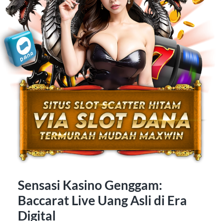
Sensasi Kasino Genggam:
Baccarat Live Uang Asli di Era
Digital