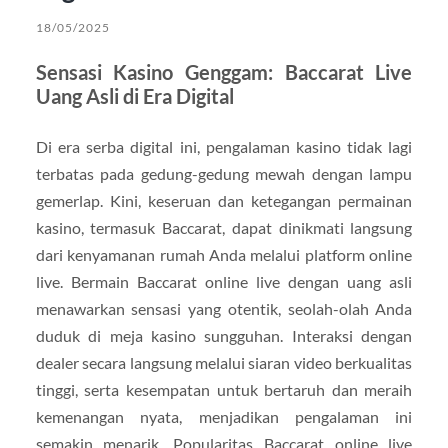
18/05/2025
Sensasi Kasino Genggam: Baccarat Live
Uang Asli di Era Digital
Di era serba digital ini, pengalaman kasino tidak lagi
terbatas pada gedung-gedung mewah dengan lampu
gemerlap. Kini, keseruan dan ketegangan permainan
kasino, termasuk Baccarat, dapat dinikmati langsung
dari kenyamanan rumah Anda melalui platform online
live. Bermain Baccarat online live dengan uang asli
menawarkan sensasi yang otentik, seolah-olah Anda
duduk di meja kasino sungguhan. Interaksi dengan
dealer secara langsung melalui siaran video berkualitas
tinggi, serta kesempatan untuk bertaruh dan meraih
kemenangan nyata, menjadikan pengalaman ini
semakin menarik. Popularitas Baccarat online live