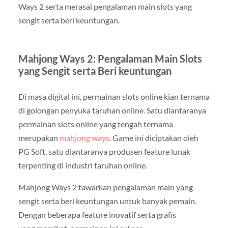
Ways 2 serta merasai pengalaman main slots yang
sengit serta beri keuntungan.
Mahjong Ways 2: Pengalaman Main Slots
yang Sengit serta Beri keuntungan
Di masa digital ini, permainan slots online kian ternama
di golongan penyuka taruhan online. Satu diantaranya
permainan slots online yang tengah ternama
merupakan
mahjong ways
. Game ini diciptakan oleh
PG Soft, satu diantaranya produsen feature lunak
terpenting di industri taruhan online.
Mahjong Ways 2 tawarkan pengalaman main yang
sengit serta beri keuntungan untuk banyak pemain.
Dengan beberapa feature inovatif serta grafis