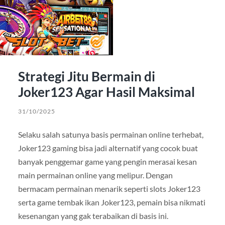
Strategi Jitu Bermain di
Joker123 Agar Hasil Maksimal
31/10/2025
Selaku salah satunya basis permainan online terhebat,
Joker123 gaming bisa jadi alternatif yang cocok buat
banyak penggemar game yang pengin merasai kesan
main permainan online yang melipur. Dengan
bermacam permainan menarik seperti slots Joker123
serta game tembak ikan Joker123, pemain bisa nikmati
kesenangan yang gak terabaikan di basis ini.