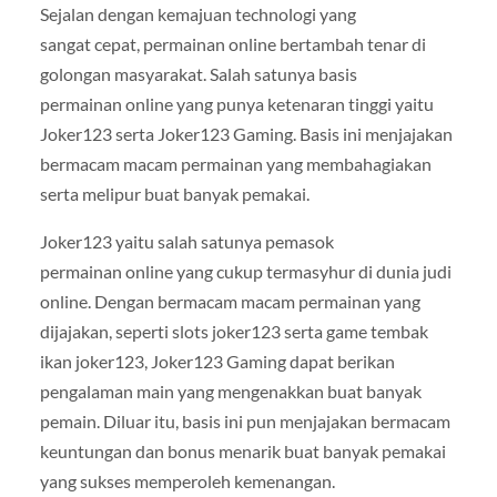
Sejalan dengan kemajuan technologi yang
sangat cepat, permainan online bertambah tenar di
golongan masyarakat. Salah satunya basis
permainan online yang punya ketenaran tinggi yaitu
Joker123 serta Joker123 Gaming. Basis ini menjajakan
bermacam macam permainan yang membahagiakan
serta melipur buat banyak pemakai.
Joker123 yaitu salah satunya pemasok
permainan online yang cukup termasyhur di dunia judi
online. Dengan bermacam macam permainan yang
dijajakan, seperti slots joker123 serta game tembak
ikan joker123, Joker123 Gaming dapat berikan
pengalaman main yang mengenakkan buat banyak
pemain. Diluar itu, basis ini pun menjajakan bermacam
keuntungan dan bonus menarik buat banyak pemakai
yang sukses memperoleh kemenangan.