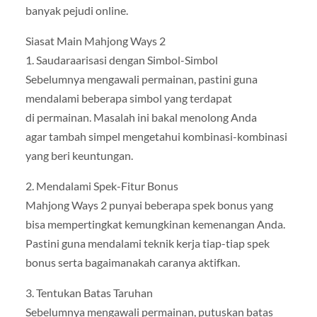
banyak pejudi online.
Siasat Main Mahjong Ways 2
1. Saudaraarisasi dengan Simbol-Simbol
Sebelumnya mengawali permainan, pastini guna
mendalami beberapa simbol yang terdapat
di permainan. Masalah ini bakal menolong Anda
agar tambah simpel mengetahui kombinasi-kombinasi
yang beri keuntungan.
2. Mendalami Spek-Fitur Bonus
Mahjong Ways 2 punyai beberapa spek bonus yang
bisa mempertingkat kemungkinan kemenangan Anda.
Pastini guna mendalami teknik kerja tiap-tiap spek
bonus serta bagaimanakah caranya aktifkan.
3. Tentukan Batas Taruhan
Sebelumnya mengawali permainan, putuskan batas