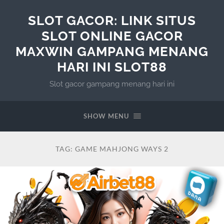
SLOT GACOR: LINK SITUS
SLOT ONLINE GACOR
MAXWIN GAMPANG MENANG
HARI INI SLOT88
Slot gacor gampang menang hari ini
SHOW MENU
TAG:
GAME MAHJONG WAYS 2