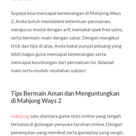
Supaya bisa mencapai kemenangan di Mahjong Ways
2, Anda butuh mendalami ketentuan permainan,
mengurus modal dengan arif, memakai spek free spins,
serta bermain-main dengan sabar. Dengan mengikut
trick dan tips di atas, Anda bakal punyai peluang yang
lebih bagus guna mencapai kemenangan serta
mencapai keuntungan dari permainan ini. Selamat
main serta mudah-mudahan sukses!
Tips Bermain Aman dan Menguntungkan
di Mahjong Ways 2
mahjong
satu diantara game slots online yang tengah
ternama di golongan penyuka taruhan online. Dengan
penampilan yang memikat serta gameplay yang sengit,