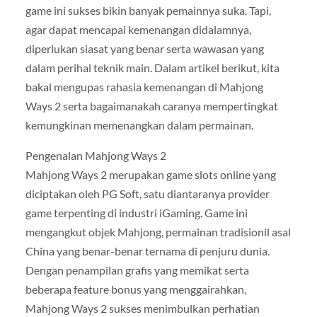
game ini sukses bikin banyak pemainnya suka. Tapi,
agar dapat mencapai kemenangan didalamnya,
diperlukan siasat yang benar serta wawasan yang
dalam perihal teknik main. Dalam artikel berikut, kita
bakal mengupas rahasia kemenangan di Mahjong
Ways 2 serta bagaimanakah caranya mempertingkat
kemungkinan memenangkan dalam permainan.
Pengenalan Mahjong Ways 2
Mahjong Ways 2 merupakan game slots online yang
diciptakan oleh PG Soft, satu diantaranya provider
game terpenting di industri iGaming. Game ini
mengangkut objek Mahjong, permainan tradisionil asal
China yang benar-benar ternama di penjuru dunia.
Dengan penampilan grafis yang memikat serta
beberapa feature bonus yang menggairahkan,
Mahjong Ways 2 sukses menimbulkan perhatian