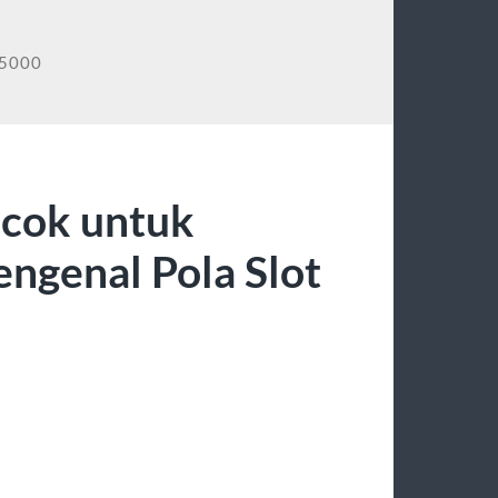
 5000
ocok untuk
ngenal Pola Slot