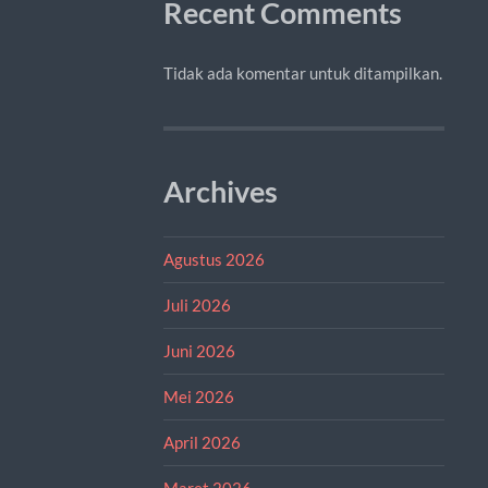
Recent Comments
Tidak ada komentar untuk ditampilkan.
Archives
Agustus 2026
Juli 2026
Juni 2026
Mei 2026
April 2026
Maret 2026