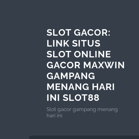
SLOT GACOR:
LINK SITUS
SLOT ONLINE
GACOR MAXWIN
GAMPANG
MENANG HARI
INI SLOT88
Slot gacor gampang menang
hari ini