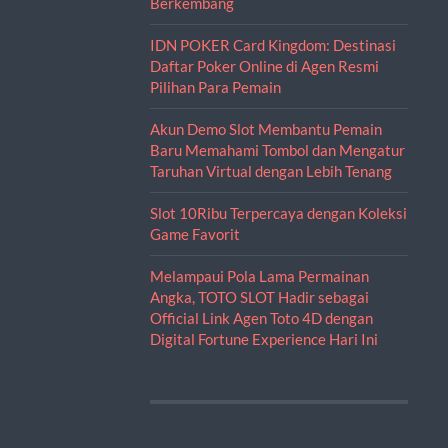
Berkembang
IDN POKER Card Kingdom: Destinasi
Daftar Poker Online di Agen Resmi
Pilihan Para Pemain
Akun Demo Slot Membantu Pemain
Baru Memahami Tombol dan Mengatur
Taruhan Virtual dengan Lebih Tenang
Slot 10Ribu Terpercaya dengan Koleksi
Game Favorit
Melampaui Pola Lama Permainan
Angka, TOTO SLOT Hadir sebagai
Official Link Agen Toto 4D dengan
Digital Fortune Experience Hari Ini