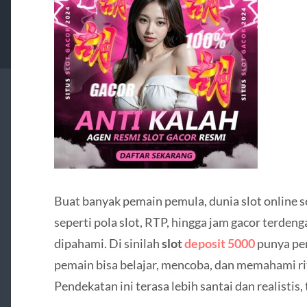
Buat banyak pemain pemula, dunia slot online s
seperti pola slot, RTP, hingga jam gacor terden
dipahami. Di sinilah
slot
deposit 5000
punya per
pemain bisa belajar, mencoba, dan memahami r
Pendekatan ini terasa lebih santai dan realistis