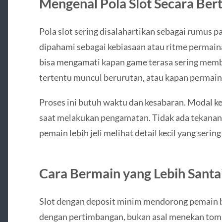
Mengenal Pola Slot Secara Ber
Pola slot sering disalahartikan sebagai rumus p
dipahami sebagai kebiasaan atau ritme permain
bisa mengamati kapan game terasa sering membe
tertentu muncul berurutan, atau kapan permaina
Proses ini butuh waktu dan kesabaran. Modal k
saat melakukan pengamatan. Tidak ada tekanan 
pemain lebih jeli melihat detail kecil yang serin
Cara Bermain yang Lebih Santa
Slot dengan deposit minim mendorong pemain be
dengan pertimbangan, bukan asal menekan tombol