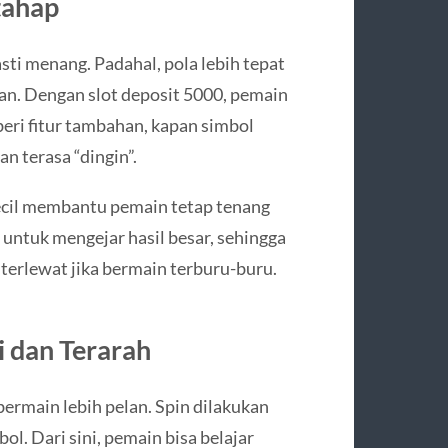
tahap
asti menang. Padahal, pola lebih tepat
an. Dengan slot deposit 5000, pemain
ri fitur tambahan, kapan simbol
n terasa “dingin”.
ecil membantu pemain tetap tenang
untuk mengejar hasil besar, sehingga
g terlewat jika bermain terburu-buru.
i dan Terarah
rmain lebih pelan. Spin dilakukan
. Dari sini, pemain bisa belajar