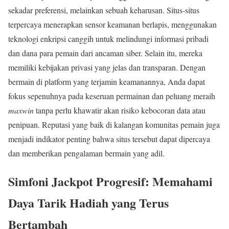
sekadar preferensi, melainkan sebuah keharusan. Situs-situs
terpercaya menerapkan sensor keamanan berlapis, menggunakan
teknologi enkripsi canggih untuk melindungi informasi pribadi
dan dana para pemain dari ancaman siber. Selain itu, mereka
memiliki kebijakan privasi yang jelas dan transparan. Dengan
bermain di platform yang terjamin keamanannya, Anda dapat
fokus sepenuhnya pada keseruan permainan dan peluang meraih
maxwin
tanpa perlu khawatir akan risiko kebocoran data atau
penipuan. Reputasi yang baik di kalangan komunitas pemain juga
menjadi indikator penting bahwa situs tersebut dapat dipercaya
dan memberikan pengalaman bermain yang adil.
Simfoni Jackpot Progresif: Memahami
Daya Tarik Hadiah yang Terus
Bertambah