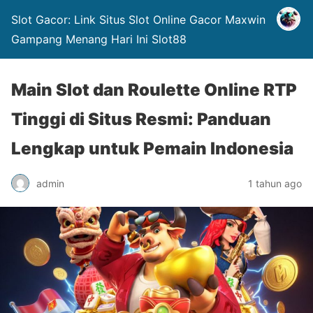
Slot Gacor: Link Situs Slot Online Gacor Maxwin
Gampang Menang Hari Ini Slot88
Main Slot dan Roulette Online RTP
Tinggi di Situs Resmi: Panduan
Lengkap untuk Pemain Indonesia
admin
1 tahun ago