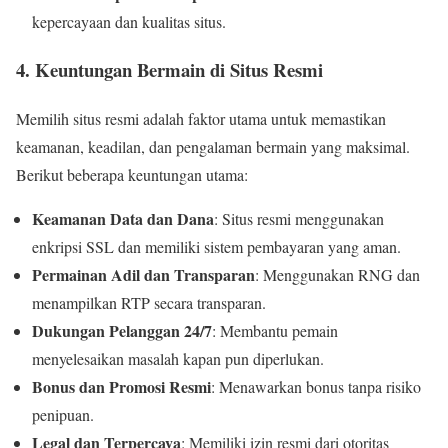
kepercayaan dan kualitas situs.
4. Keuntungan Bermain di Situs Resmi
Memilih situs resmi adalah faktor utama untuk memastikan
keamanan, keadilan, dan pengalaman bermain yang maksimal.
Berikut beberapa keuntungan utama:
Keamanan Data dan Dana
: Situs resmi menggunakan
enkripsi SSL dan memiliki sistem pembayaran yang aman.
Permainan Adil dan Transparan
: Menggunakan RNG dan
menampilkan RTP secara transparan.
Dukungan Pelanggan 24/7
: Membantu pemain
menyelesaikan masalah kapan pun diperlukan.
Bonus dan Promosi Resmi
: Menawarkan bonus tanpa risiko
penipuan.
Legal dan Terpercaya
: Memiliki izin resmi dari otoritas