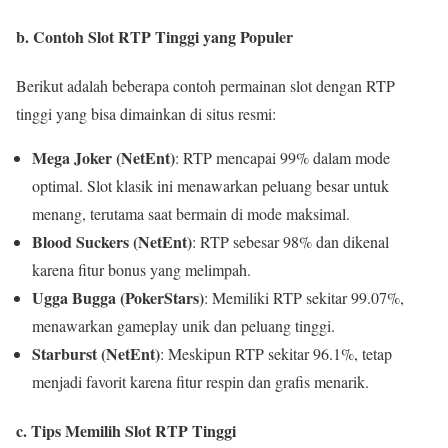
b. Contoh Slot RTP Tinggi yang Populer
Berikut adalah beberapa contoh permainan slot dengan RTP
tinggi yang bisa dimainkan di situs resmi:
Mega Joker (NetEnt)
: RTP mencapai 99% dalam mode
optimal. Slot klasik ini menawarkan peluang besar untuk
menang, terutama saat bermain di mode maksimal.
Blood Suckers (NetEnt)
: RTP sebesar 98% dan dikenal
karena fitur bonus yang melimpah.
Ugga Bugga (PokerStars)
: Memiliki RTP sekitar 99.07%,
menawarkan gameplay unik dan peluang tinggi.
Starburst (NetEnt)
: Meskipun RTP sekitar 96.1%, tetap
menjadi favorit karena fitur respin dan grafis menarik.
c. Tips Memilih Slot RTP Tinggi