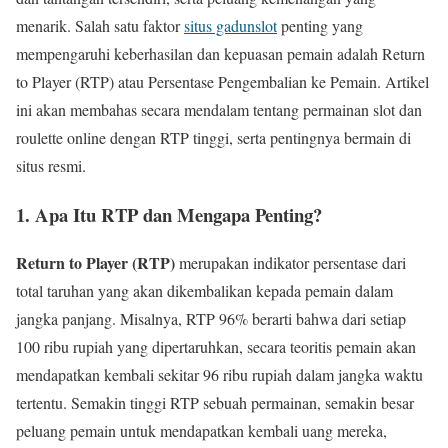
menarik. Salah satu faktor
situs gadunslot
penting yang
mempengaruhi keberhasilan dan kepuasan pemain adalah Return
to Player (RTP) atau Persentase Pengembalian ke Pemain. Artikel
ini akan membahas secara mendalam tentang permainan slot dan
roulette online dengan RTP tinggi, serta pentingnya bermain di
situs resmi.
1. Apa Itu RTP dan Mengapa Penting?
Return to Player (RTP)
merupakan indikator persentase dari
total taruhan yang akan dikembalikan kepada pemain dalam
jangka panjang. Misalnya, RTP 96% berarti bahwa dari setiap
100 ribu rupiah yang dipertaruhkan, secara teoritis pemain akan
mendapatkan kembali sekitar 96 ribu rupiah dalam jangka waktu
tertentu. Semakin tinggi RTP sebuah permainan, semakin besar
peluang pemain untuk mendapatkan kembali uang mereka,