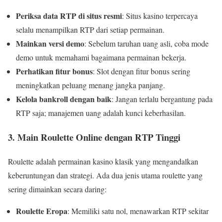
Periksa data RTP di situs resmi
: Situs kasino terpercaya
selalu menampilkan RTP dari setiap permainan.
Mainkan versi demo
: Sebelum taruhan uang asli, coba mode
demo untuk memahami bagaimana permainan bekerja.
Perhatikan fitur bonus
: Slot dengan fitur bonus sering
meningkatkan peluang menang jangka panjang.
Kelola bankroll dengan baik
: Jangan terlalu bergantung pada
RTP saja; manajemen uang adalah kunci keberhasilan.
3. Main Roulette Online dengan RTP Tinggi
Roulette adalah permainan kasino klasik yang mengandalkan
keberuntungan dan strategi. Ada dua jenis utama roulette yang
sering dimainkan secara daring:
Roulette Eropa
: Memiliki satu nol, menawarkan RTP sekitar